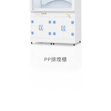
PP排煙櫃